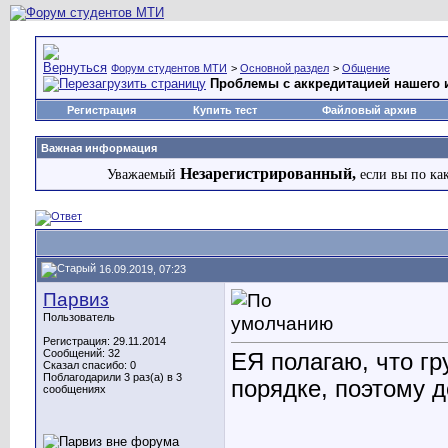
Форум студентов МТИ
>
Основной раздел
>
Общение
Проблемы с аккредитацией нашего 
Регистрация
Купить тест
Файловый архив
Важная информация
Незарегистрированный,
Уважаемый
если вы по ка
16.09.2019, 07:23
Парвиз
Пользователь
Регистрация: 29.11.2014
Сообщений: 32
EЯ полагаю, что гр
Сказал спасибо: 0
Поблагодарили 3 раз(а) в 3
порядке, поэтому д
сообщениях