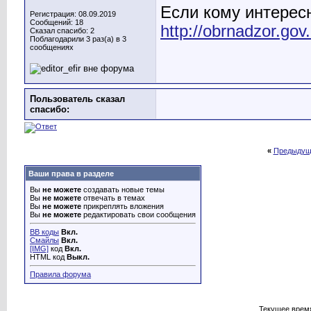
Если кому интерес
Регистрация: 08.09.2019
Сообщений: 18
http://obrnadzor.gov
Сказал спасибо: 2
Поблагодарили 3 раз(а) в 3
сообщениях
Пользователь сказал
cпасибо:
«
Предыдущ
Ваши права в разделе
Вы
не можете
создавать новые темы
Вы
не можете
отвечать в темах
Вы
не можете
прикреплять вложения
Вы
не можете
редактировать свои сообщения
BB коды
Вкл.
Смайлы
Вкл.
[IMG]
код
Вкл.
HTML код
Выкл.
Правила форума
Текущее врем