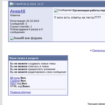
09.12.2014, 12:17
Анка48
Организация работы пе
Новичок
У кого есть ответы на тесты????
Регистрация: 02.10.2014
Сообщений: 3
Сказал спасибо: 1
Поблагодарили 0 раз(а) в 0
сообщениях
«
Предыдущ
Ваши права в разделе
Вы
не можете
создавать новые темы
Вы
не можете
отвечать в темах
Вы
не можете
прикреплять вложения
Вы
не можете
редактировать свои сообщения
BB коды
Вкл.
Смайлы
Вкл.
[IMG]
код
Вкл.
HTML код
Выкл.
Правила форума
Текущее врем