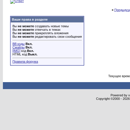
«
Предыдущ
Ваши права в разделе
Вы
не можете
создавать новые темы
Вы
не можете
отвечать в темах
Вы
не можете
прикреплять вложения
Вы
не можете
редактировать свои сообщения
BB коды
Вкл.
Смайлы
Вкл.
[IMG]
код
Вкл.
HTML код
Выкл.
Правила форума
Текущее врем
Powered by vB
Copyright ©2000 - 2026,