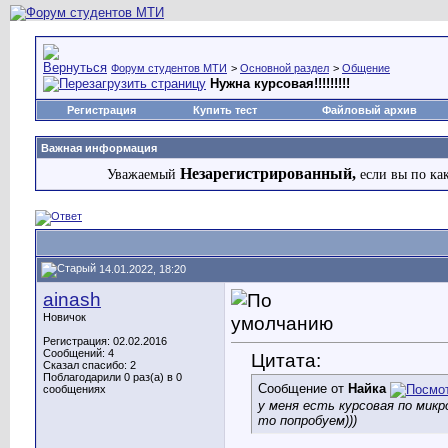
Форум студентов МТИ
>
Основной раздел
>
Общение
Нужна курсовая!!!!!!!!!
Регистрация
Купить тест
Файловый архив
Важная информация
Незарегистрированный,
Уважаемый
если вы по ка
14.01.2022, 18:20
ainash
Новичок
Регистрация: 02.02.2016
Сообщений: 4
Цитата:
Сказал спасибо: 2
Поблагодарили 0 раз(а) в 0
Сообщение от
Найка
сообщениях
у меня есть курсовая по микр
то попробуем)))