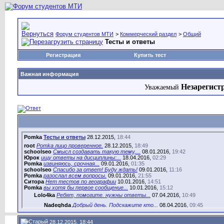
Форум студентов МТИ
>
Коммерческий раздел
>
Общий
Тесты и ответы
Регистрация
Купить тест
Важная информация
Незарегист
Уважаемый
Pomka
Тесты и ответы
28.12.2015,
18:44
root
Pomka лицо проверенное.
28.12.2015,
18:49
schoolseo
Смысл создавать такую тему,...
08.01.2016,
19:42
Юрок
ищу ответы на дисциплины:...
18.04.2016,
02:29
Pomka
извиняюсь, срочная...
09.01.2016,
01:35
schoolseo
Спасибо за ответ! Буду ждать!
09.01.2016,
11:16
Pomka
разослал всем вопросы.
09.01.2016,
21:55
Ситора
Нет тестов по географии
10.01.2016,
14:51
Pomka
вы хотя бы первое сообщение...
10.01.2016,
15:12
Lolo4ka
Ребят, помогите. нужны ответы...
07.04.2016,
10:49
Nadeghda
Добрый день. Подскажите кто...
08.04.2016,
09:45
Екатерина-
привет всем , у кого нибуд...
22.05.2016,
15:37
28.12.2015, 18:44
kross
Салют!Сметное дело в...
13.01.2016,
16:27