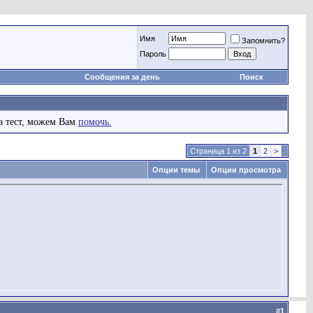
Имя
Запомнить?
Пароль
Сообщения за день
Поиск
а тест, можем Вам
помочь.
Страница 1 из 2
1
2
>
Опции темы
Опции просмотра
#
1