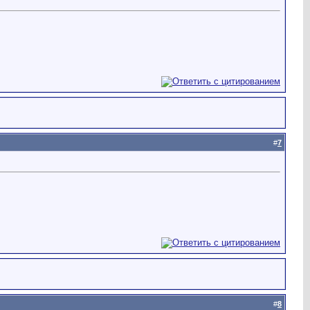
#
7
#
8