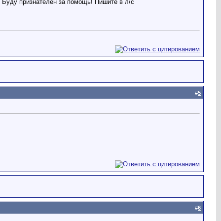
 Буду признателен за помощь! Пишите в л/с
#
5
#
6