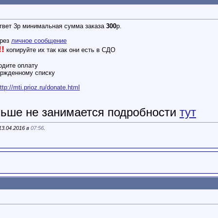
ответ 3р минимальная сумма заказа
300
р.
ерез
личное сообщение
!
копируйте их так как они есть в СДО
одите оплату
ержденному списку
ttp://mti.prioz.ru/donate.html
ьше не занимается подробности
тут
13.04.2016 в
07:56
.