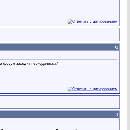
#
3
 на форум заходит периодически?
#
4