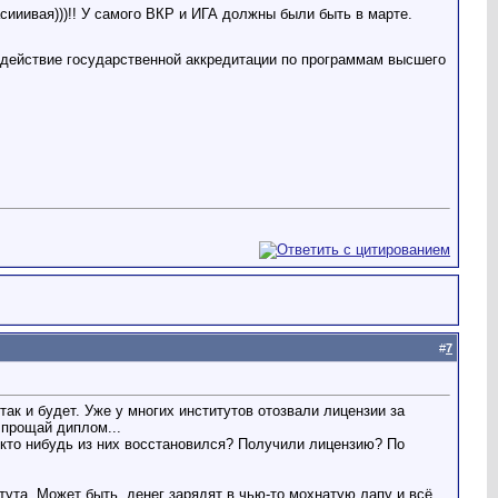
сииивая)))!! У самого ВКР и ИГА должны были быть в марте.
действие государственной аккредитации по программам высшего
#
7
 так и будет. Уже у многих институтов отозвали лицензии за
 прощай диплом...
 кто нибудь из них восстановился? Получили лицензию? По
тута. Может быть, денег зарядят в чью-то мохнатую лапу и всё