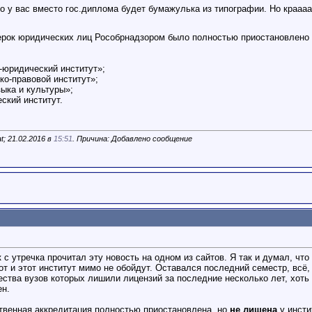
о у вас вместо гос.диплома будет бумажулька из типографии. Но краааа
ерок юридических лиц Рособрнадзором было полностью приостановлено 
-юридический институт»;
о-правовой институт»;
ыка и культуры»;
ский институт.
; 21.02.2016 в
15:51
. Причина: Добавлено сообщение
 с утречка прочитал эту новость на одном из сайтов. Я так и думал, что
вот и этот институт мимо не обойдут. Оставался последний семестр, всё,
ества вузов которых лишили лицензий за последние несколько лет, хоть
ен.
твенная аккредитация полностью приостановлена, но
не лишена
у инсти