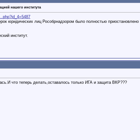
ацией нашего института
....php?id_4=5487
ерок юридических лиц Рособрнадзором было полностью приостановлено 
ский институт.
лась.И что теперь делать,оставалось только ИГА и защита ВКР???