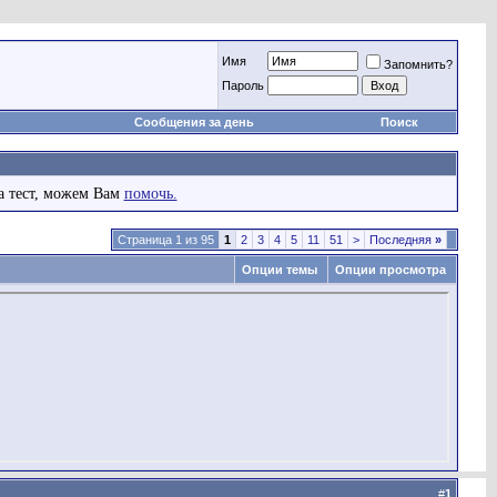
Имя
Запомнить?
Пароль
Сообщения за день
Поиск
а тест, можем Вам
помочь.
Страница 1 из 95
1
2
3
4
5
11
51
>
Последняя
»
Опции темы
Опции просмотра
#
1