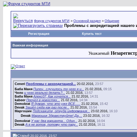
Форум студентов МТИ
>
Основной раздел
>
Общение
Проблемы с аккредитацией нашего 
Регистрация
Купить тест
Важная информация
Незарегист
Уважаемый
Ceneri
Проблемы с аккредитацией...
20.02.2016,
23:57
Баба Маня
Пипец...случилось то,чего я и...
21.02.2016,
09:15
Чело
и чего реально делать?...
21.02.2016,
13:57
Баба Маня
Алекс07, Как хочется...
21.02.2016,
14:31
kabeer
Прочел в новостях...
21.02.2016,
14:34
Demokrat
Я думаю, что это уже ВСЕ......
21.02.2016,
15:42
Devak
Зашёл сюда как раз после...
21.02.2016,
15:54
Маргошик
Подскажите, откуда информация...
23.02.2016,
16:10
Devak
Маргошик Здравствуйте! Да,...
23.02.2016,
16:32
Demokrat
У нас два варианта... Один...
21.02.2016,
16:04
Devak
А я не готов, потому что пару...
21.02.2016,
16:11
Holondod
Пока паниковать рано,советую...
21.02.2016,
17:01
Devak
Я согласен с участником...
21.02.2016,
17:58
Demokrat
Там нарушений на целый год...
21.02.2016,
17:33
20.02.2016, 23:57