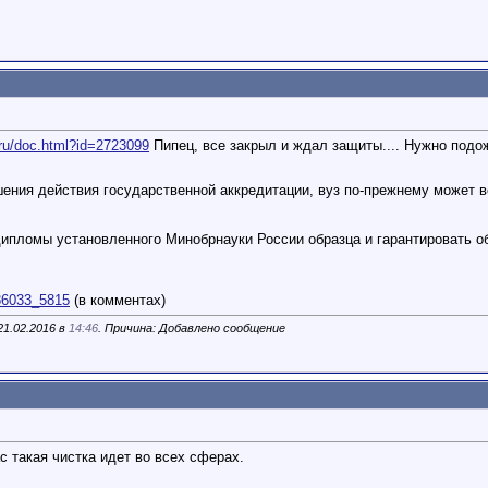
.ru/doc.html?id=2723099
Пипец, все закрыл и ждал защиты.... Нужно подо
ения действия государственной аккредитации, вуз по-прежнему может 
 дипломы установленного Минобрнауки России образца и гарантировать 
886033_5815
(в комментах)
21.02.2016 в
14:46
. Причина: Добавлено сообщение
с такая чистка идет во всех сферах.