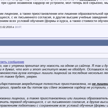
 при сдаче экзаменов хардкор не устроили, мол теперь всё серьезно, м
ии лицензии, а также приостановлении или лишении образовательной ор
щихся, с их письменного согласия, в другие высшие учебные заведени
ением всех условий обучения (формы и курса, а также стоимости обучен
1.02.2016 в
16:07
.
о, как с утречка прочитал эту новость на одном из сайтов. Я так и 
, и я думал, что вот и этот институт мимо не обойдут. Оставался по
 множества вузов которых лишили лицензий за последние несколько ле
ут также будет, уверен.
сударственная аккредитация полностью приостановлена, но
не лишен
рошо, правда как бы потом при сдаче экзаменов хардкор не устроили, 
ровании лицензии, а также приостановлении или лишении образователь
печить перевод обучающихся, с их письменного согласия, в другие вы
правлениям подготовки с сохранением всех условий обучения (формы и