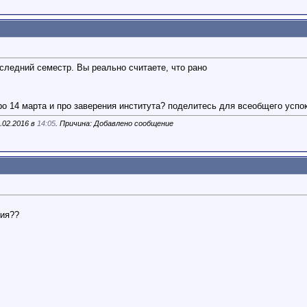
следний семестр. Вы реально считаете, что рано
ро 14 марта и про заверения института? поделитесь для всеобщего успок
.02.2016 в
14:05
. Причина: Добавлено сообщение
ния??