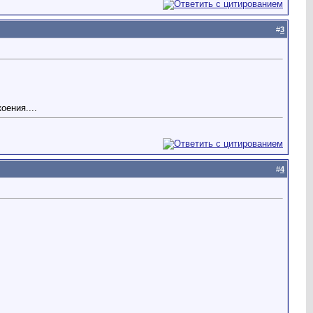
#
3
оения....
#
4