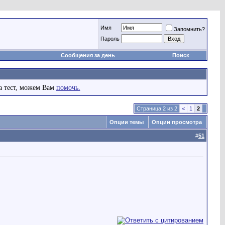
Имя
Запомнить?
Пароль
Сообщения за день
Поиск
а тест, можем Вам
помочь.
Страница 2 из 2
<
1
2
Опции темы
Опции просмотра
#
51