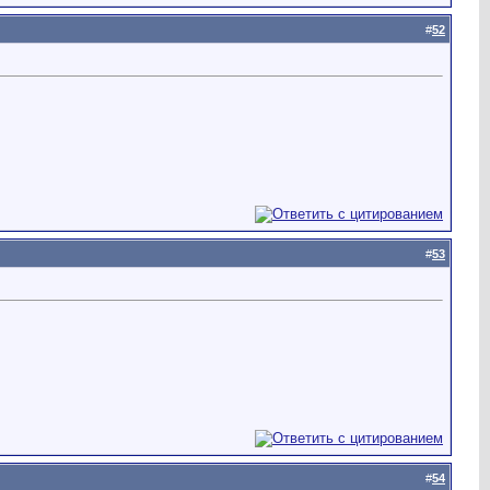
#
52
#
53
#
54