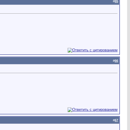
#
65
#
66
#
67