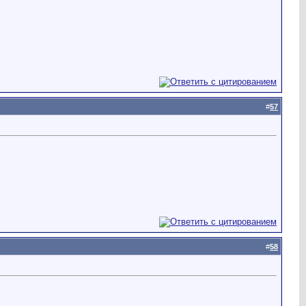
#
57
#
58