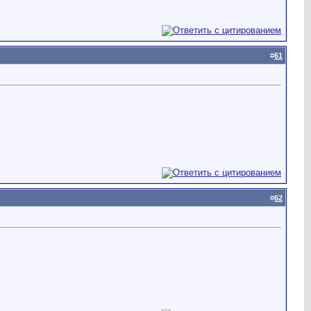
#
61
#
62