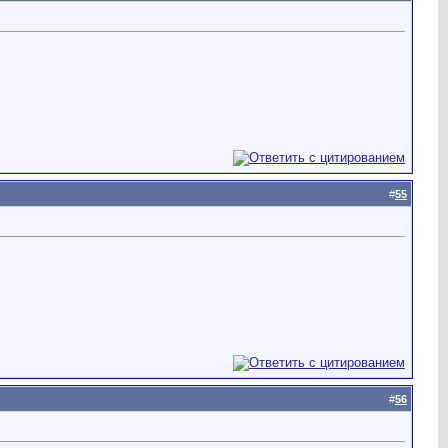
#
55
#
56