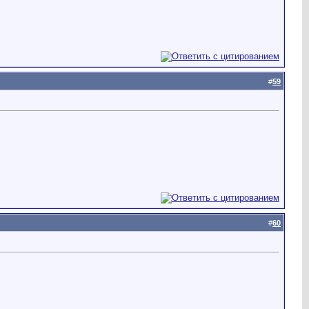
#
59
#
60