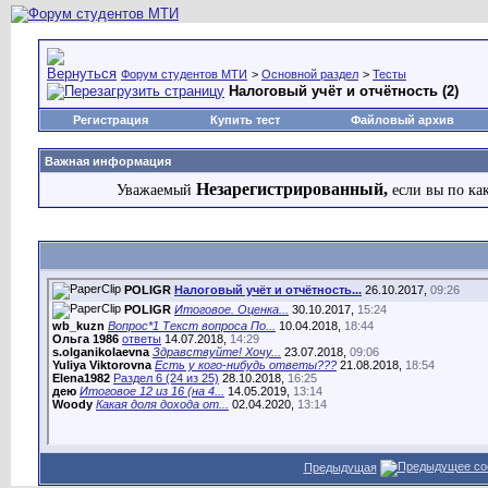
Форум студентов МТИ
>
Основной раздел
>
Тесты
Налоговый учёт и отчётность (2)
Регистрация
Купить тест
Файловый архив
Важная информация
Незарегистрированный,
Уважаемый
если вы по ка
POLIGR
Налоговый учёт и отчётность...
26.10.2017,
09:26
POLIGR
Итоговое. Оценка...
30.10.2017,
15:24
wb_kuzn
Вопрос*1 Текст вопроса По...
10.04.2018,
18:44
Ольга 1986
ответы
14.07.2018,
14:29
s.olganikolaevna
Здравствуйте! Хочу...
23.07.2018,
09:06
Yuliya Viktorovna
Есть у кого-нибудь ответы???
21.08.2018,
18:54
Elena1982
Раздел 6 (24 из 25)
28.10.2018,
16:25
дею
Итоговое 12 из 16 (на 4...
14.05.2019,
13:14
Woody
Какая доля дохода от...
02.04.2020,
13:14
Предыдущая