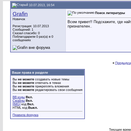
10.07.2013, 16:54
Grafin
Поиск литературы
Новичок
Всем привет!! Подскажите, где най
признателен..
Регистрация: 10.07.2013
Сообщений: 1
Сказал спасибо: 0
Поблагодарили 0 раз(а) в 0
сообщениях
«
Предыдущ
Ваши права в разделе
Вы
не можете
создавать новые темы
Вы
не можете
отвечать в темах
Вы
не можете
прикреплять вложения
Вы
не можете
редактировать свои сообщения
BB коды
Вкл.
Смайлы
Вкл.
[IMG]
код
Вкл.
HTML код
Выкл.
Правила форума
Текущее врем