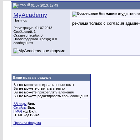
01.07.2013, 12:49
MyAcademy
Вниманию студентов в
Новичок
реклама только с согласия админи
Регистрация: 01.07.2013
Сообщений: 1
Сказал спасибо: 0
Поблагодарили 0 раз(а) в 0
сообщениях
Ваши права в разделе
Вы
не можете
создавать новые темы
Вы
не можете
отвечать в темах
Вы
не можете
прикреплять вложения
Вы
не можете
редактировать свои сообщения
BB коды
Вкл.
Смайлы
Вкл.
[IMG]
код
Вкл.
HTML код
Выкл.
Правила форума