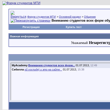
Форум студентов МТИ
>
Основной раздел
>
Общение
Вниманию студентов всех форм обу
Регистрация
Купить тест
Важная информация
Незарегист
Уважаемый
MyAcademy
Вниманию студентов всех форм...
01.07.2013,
12:49
Сибилла
ой хоспидя) и это на сайте...
01.07.2013,
15:38