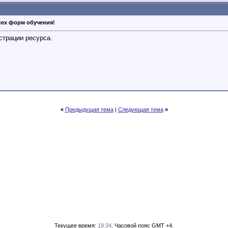
сех форм обучения!
страции ресурса.
«
Предыдущая тема
|
Следующая тема
»
Текущее время:
19:34
. Часовой пояс GMT +4.