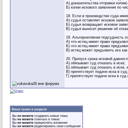
А) доказательства отправки копии(-
Б) копии искового заявления по чи
18. Если в производстве суда име
А) судья оставляет исковое заявл
Б) судья возвращает исковое заяв
В) судья выносит решение об отказ
19. Альтернативная подсудность 
А) что истец имеет право предъявл
Б) что истец имеет право предъяви
В) истец может предъявить иск как
20. Пропуск срока исковой давност
А) обязывает суд отказать в иске;
Б) обязывает суд отказать в иске
В) препятствует подаче иска в суд;
Г) препятствует подаче иска в суд
Ваши права в разделе
Вы
не можете
создавать новые темы
Вы
не можете
отвечать в темах
Вы
не можете
прикреплять вложения
Вы
не можете
редактировать свои сообщения