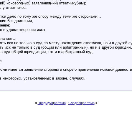
ий) искового(-ых) заявления(-ий) ответчику(-ам);
слу ответчиков.
ется дело по тому же спору между теми же сторонами…
ение без движения;
ление;
е в удовлетворении иска.
означает…
ять иск не только в суд по месту нахождения ответчика, но и в другой с
ть иск не только в суд (общий или арбитражный), но и в другой юрисдик
 в суд общей юрисдикции, так и в арбитражный суд.
и
, если имеется заявление стороны в споре о применении исковой давност
 в некоторых, установленных в законе, случаях.
«
Предыдущая тема
|
Следующая тема
»