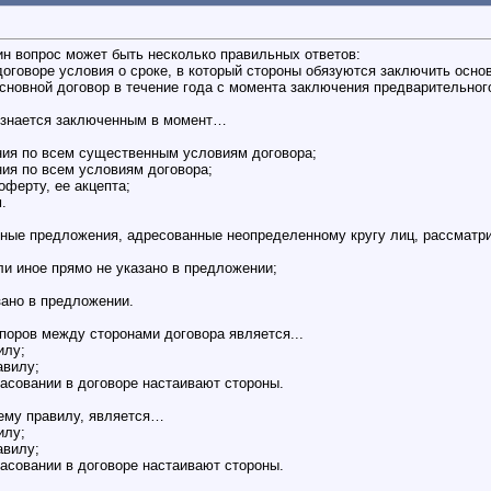
дин вопрос может быть несколько правильных ответов:
договоре условия о сроке, в который стороны обязуются заключить осно
основной договор в течение года с момента заключения предварительног
ризнается заключенным в момент…
ния по всем существенным условиям договора;
ия по всем условиям договора;
оферту, ее акцепта;
.
 иные предложения, адресованные неопределенному кругу лиц, рассмат
ли иное прямо не указано в предложении;
зано в предложении.
споров между сторонами договора является...
илу;
авилу;
ласовании в договоре настаивают стороны.
щему правилу, является…
илу;
авилу;
ласовании в договоре настаивают стороны.