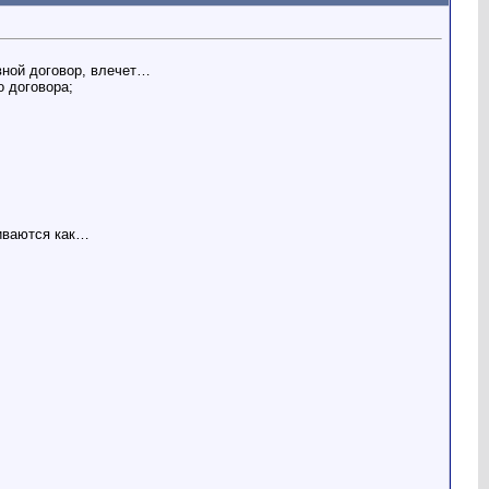
вной договор, влечет…
о договора;
риваются как…