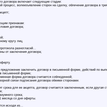
ого договора включает следующие стадии:
ный процесс, волеизъявление сторон на сделку, облечение договора в т
акцепт;
ющим признакам:
ловия договора;
ой;
ному кругу лиц.
 протокола разногласий…
оны от заключения договора;
оферту.
 предложение заключить договор в письменной форме, действий по вып
 в письменной форме;
сьменная форма договора считается соблюденной;
оворной связи подписания договора обеими сторонами.
ит срока для ее акцепта, договор считается заключенным, если другая 
е;
азумного срока;
1 месяца со дня оферты.
ится исходя из…