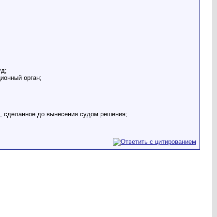
уд;
ционный орган;
и, сделанное до вынесения судом решения;