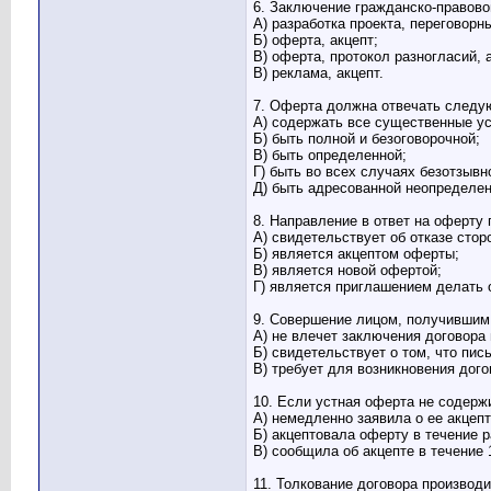
6. Заключение гражданско-правов
А) разработка проекта, переговор
Б) оферта, акцепт;
В) оферта, протокол разногласий, 
В) реклама, акцепт.
7. Оферта должна отвечать следу
А) содержать все существенные ус
Б) быть полной и безоговорочной;
В) быть определенной;
Г) быть во всех случаях безотзывн
Д) быть адресованной неопределен
8. Направление в ответ на оферту
А) свидетельствует об отказе стор
Б) является акцептом оферты;
В) является новой офертой;
Г) является приглашением делать 
9. Совершение лицом, получившим
А) не влечет заключения договора
Б) свидетельствует о том, что пи
В) требует для возникновения дог
10. Если устная оферта не содерж
А) немедленно заявила о ее акцепт
Б) акцептовала оферту в течение р
В) сообщила об акцепте в течение 
11. Толкование договора производ