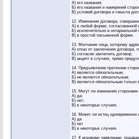
А) его названия;
Б) его названия и намерений сторо
В) условий договора и смысла дог
12. Изменение договора, соверше
А) в любой форме, согласованной 
Б) исключительно в нотариальной
В) в простой письменной форме.
13. Молчание лица, которому адре
А) отказ от заключения договора, 
Б) согласие заключить договор;
В) акцепт в случаях, прямо преду
14. Предъявление претензии сторо
А) является обязательным;
Б) не является обязательным;
В) является обязательным только 
15. Могут ли изменения сторонами
А) да;
Б) нет;
В) в некоторых случаях.
16. Может ли истец одновременно 
А) да
Б) нет
В) в некоторых случаях
17. К исковому заявлению, подав