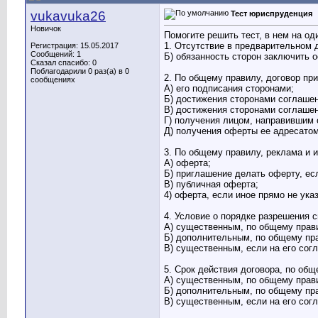
vukavuka26
Тест юриспруденция
Новичок
Помогите решить тест, в нем на о
1. Отсутствие в предварительном 
Регистрация: 15.05.2017
Сообщений: 1
Б) обязанность сторон заключить 
Сказал спасибо: 0
Поблагодарили 0 раз(а) в 0
2. По общему правилу, договор п
сообщениях
А) его подписания сторонами;
Б) достижения сторонами соглаше
В) достижения сторонами соглашен
Г) получения лицом, направившим 
Д) получения оферты ее адресатом
3. По общему правилу, реклама и
А) оферта;
Б) приглашение делать оферту, ес
В) публичная оферта;
4) оферта, если иное прямо не ука
4. Условие о порядке разрешения 
А) существенным, по общему прав
Б) дополнительным, по общему пр
В) существенным, если на его сог
5. Срок действия договора, по об
А) существенным, по общему прав
Б) дополнительным, по общему пр
В) существенным, если на его сог