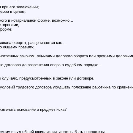
н при его заключении;
овора в целом.
нного в нотариальной форме, возможно…
сторонами;
 форме;
сована оферта, расценивается как…
по общему правилу;
смотренных законом, обычаями делового оборота или прежними деловым
не договора до разрешения спора в судебном порядке…
в случаях, предусмотренных в законе или договоре.
 условий трудового договора ухудшать положение работника по сравнен
изменить основание и предмет иска?
аемому в суд общей юрисдикции, должны быть приложены…