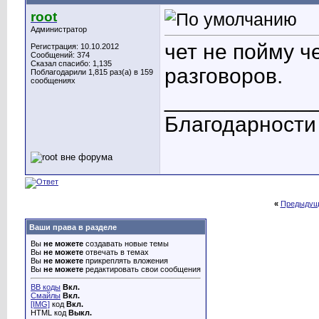
root
Администратор
чет не пойму ч
Регистрация: 10.10.2012
Сообщений: 374
Сказал спасибо: 1,135
разговоров.
Поблагодарили 1,815 раз(а) в 159
сообщениях
____________
Благодарности
«
Предыдущ
Ваши права в разделе
Вы
не можете
создавать новые темы
Вы
не можете
отвечать в темах
Вы
не можете
прикреплять вложения
Вы
не можете
редактировать свои сообщения
BB коды
Вкл.
Смайлы
Вкл.
[IMG]
код
Вкл.
HTML код
Выкл.