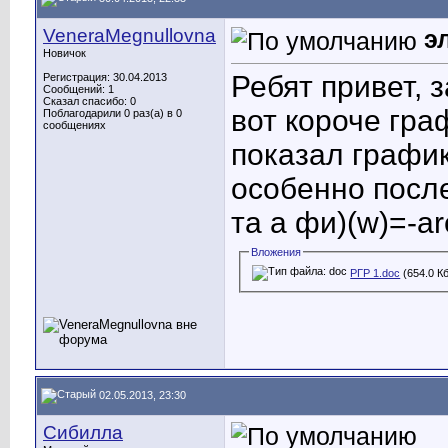
VeneraMegnullovna
э
Новичок
Ребят привет, 
Регистрация: 30.04.2013
Сообщений: 1
Сказал спасибо: 0
вот короче гра
Поблагодарили 0 раз(а) в 0
сообщениях
показал график
особенно посл
та а фи)(w)=-ar
Вложения
РГР 1.doc
(654.0 К
02.05.2013, 23:30
Сибилла