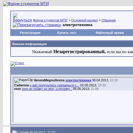
Форум студентов МТИ
>
Основной раздел
>
Общение
электротехника
Регистрация
Купить тест
Файловый архив
Важная информация
Незарегистрированный,
Уважаемый
если вы по ка
VeneraMegnullovna
электротехника
30.04.2013,
22:33
Сибилла
у вас получилось связаться с...
02.05.2013,
23:30
root
чет не пойму че это, и почему...
05.05.2013,
11:08
30.04.2013, 22:33