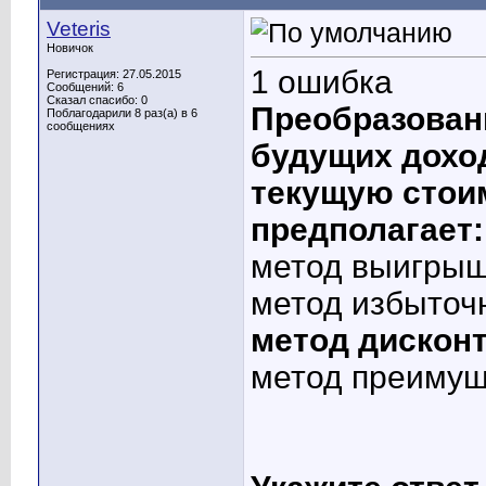
Veteris
Новичок
1 ошибка
Регистрация: 27.05.2015
Сообщений: 6
Сказал спасибо: 0
Преобразован
Поблагодарили 8 раз(а) в 6
сообщениях
будущих дохо
текущую стои
предполагает:
метод выигрыш
метод избыточ
метод дискон
метод преимущ