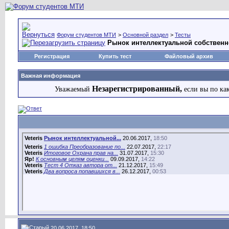
Форум студентов МТИ
>
Основной раздел
>
Тесты
Рынок интеллектуальной собственнос
Регистрация
Купить тест
Файловый архив
Важная информация
Незарегистрированный,
Уважаемый
если вы по ка
Veteris
Рынок интеллектуальной...
20.06.2017,
18:50
Veteris
1 ошибка Преобразование по...
22.07.2017,
22:17
Veteris
Итоговое Охрана прав на...
31.07.2017,
15:30
Яр!
К основным целям оценки...
09.09.2017,
14:22
Veteris
Тест 4 Отказ автора от...
21.12.2017,
15:49
Veteris
Два вопроса попавшихся в...
26.12.2017,
00:53
20.06.2017, 18:50