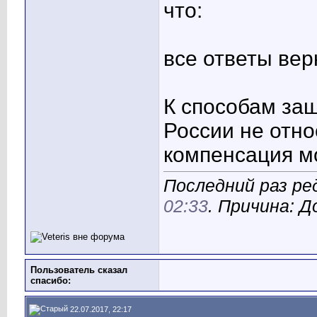
что:
все ответы ве
К способам за
России не отно
компенсация м
Последний раз ред
02:33
. Причина: 
Пользователь сказал
cпасибо:
22.07.2017, 22:17