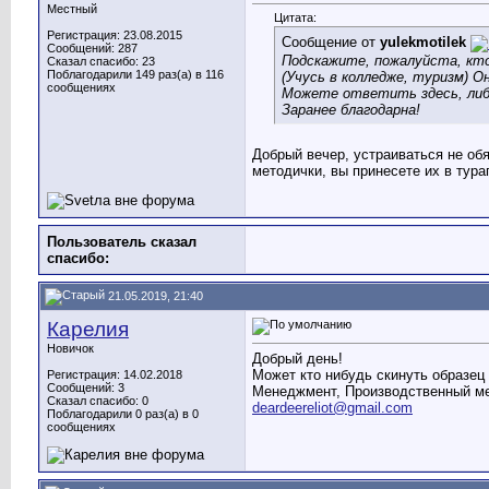
Местный
Цитата:
Регистрация: 23.08.2015
Сообщение от
yulekmotilek
Сообщений: 287
Подскажите, пожалуйста, кто
Сказал спасибо: 23
Поблагодарили 149 раз(а) в 116
(Учусь в колледже, туризм) 
сообщениях
Можете ответить здесь, либ
Заранее благодарна!
Добрый вечер, устраиваться не об
методички, вы принесете их в тура
Пользователь сказал
cпасибо:
21.05.2019, 21:40
Карелия
Новичок
Добрый день!
Может кто нибудь скинуть образец 
Регистрация: 14.02.2018
Сообщений: 3
Менеджмент, Производственный ме
Сказал спасибо: 0
deardeereliot@gmail.com
Поблагодарили 0 раз(а) в 0
сообщениях