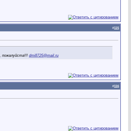
#
115
, пожалуйста!!!
dmi8725@mail.ru
#
116