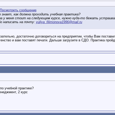
 знает, как должна проходить учебная практика?
Она у меня стоит на следующем курсе, нужно куда-то бежать устраив
о написать на почту:
yuliya_filimonova1996@mail.ru
язательно, достаточно договориться на предприятии, чтобы Вам постави
генство и вам поставят печати. Дальше загрузите в СДО. Практика пройд
по учебной практике?
неджмент, 2 курс