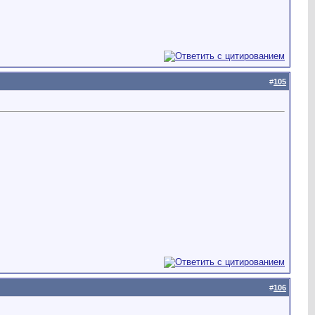
#
105
#
106