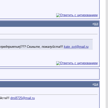
#
113
 предприятия)??? Скиньте, пожалуйста!!!
kate_svt@mail.ru
#
114
йста!!!
dmi8725@mail.ru