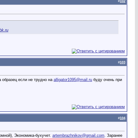
#
102
k.ru
#
103
образец если не трудно на
alligator1095@mail.ru
буду очень при
#
104
омной), Экономика-бухучет.
artembrazhnikov@gmail.com
. Заранее