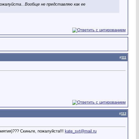
жалуйста...Вообще не представляю как ее
#
111
#
112
иятия)??? Скиньте, пожалуйста!!!
kate_svt@mail.ru