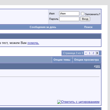
Имя
Запомнить?
Пароль
Сообщения за день
Поиск
а тест, можем Вам
помочь.
Страница 3 из 3
<
1
2
3
Опции темы
Опции просмотра
#
101