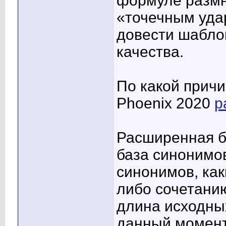
формуле размн
«точечным уда
довести шабло
качества.
По какой причи
Phoenix 2020
р
Расширенная б
база синонимо
синонимов, как
либо сочетанию
длина исходны
данный момент