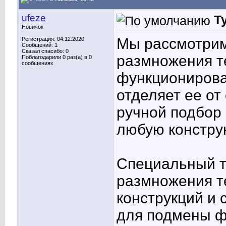
ufeze
Т
Новичок
Мы рассмотрим
Регистрация: 04.12.2020
Сообщений: 1
Сказал спасибо: 0
размножения те
Поблагодарили 0 раз(а) в 0
сообщениях
функциониров
отделяет ее от
ручной подбор 
любую констру
Специальный т
размножения те
конструкций и
для подмены ф