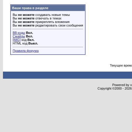
Ваши права в разделе
Вы
не можете
создавать новые темы
Вы
не можете
отвечать в темах
Вы
не можете
прикреплять вложения
Вы
не можете
редактировать свои сообщения
BB коды
Вкл.
Смайлы
Вкл.
[IMG]
код
Вкл.
HTML код
Выкл.
Правила форума
Текущее врем
Powered by vB
Copyright ©2000 - 2026,