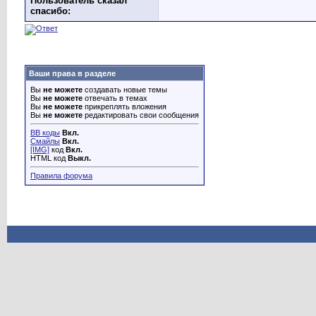
Пользователь сказал
cпасибо:
Ваши права в разделе
Вы
не можете
создавать новые темы
Вы
не можете
отвечать в темах
Вы
не можете
прикреплять вложения
Вы
не можете
редактировать свои сообщения
BB коды
Вкл.
Смайлы
Вкл.
[IMG]
код
Вкл.
HTML код
Выкл.
Правила форума