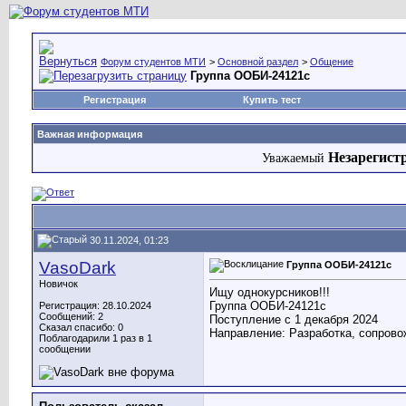
Форум студентов МТИ
>
Основной раздел
>
Общение
Группа ООБИ-24121с
Регистрация
Купить тест
Важная информация
Незарегист
Уважаемый
30.11.2024, 01:23
VasoDark
Группа ООБИ-24121с
Новичок
Ищу однокурсников!!!
Группа ООБИ-24121с
Регистрация: 28.10.2024
Сообщений: 2
Поступление с 1 декабря 2024
Сказал спасибо: 0
Направление: Разработка, сопров
Поблагодарили 1 раз в 1
сообщении