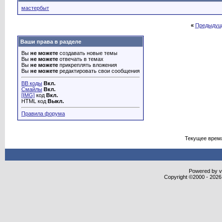
мастербыт
«
Предыдущ
Ваши права в разделе
Вы
не можете
создавать новые темы
Вы
не можете
отвечать в темах
Вы
не можете
прикреплять вложения
Вы
не можете
редактировать свои сообщения
BB коды
Вкл.
Смайлы
Вкл.
[IMG]
код
Вкл.
HTML код
Выкл.
Правила форума
Текущее врем
Powered by vB
Copyright ©2000 - 2026,