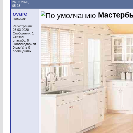
26.03.2020,
05:23
ovare
Мастерб
Новичок
Регистрация:
26.03.2020
Сообщений: 1
Сказал
спасибо: 0
Поблагодарили
0 раз(а) в 0
сообщениях