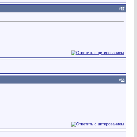
#
57
#
58