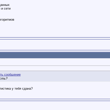
данных
 и сети
лгоритмов
есть?
тистика у тебя сдана?