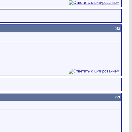
#
52
#
53