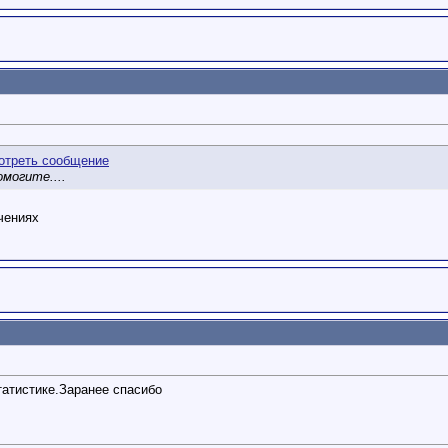
могите....
чениях
атистике.Заранее спасибо