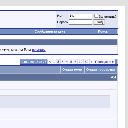
Имя
Запомнить?
Пароль
Сообщения за день
Поиск
а тест, можем Вам
помочь.
Страница 2 из 76
<
1
2
3
4
5
6
12
52
>
Последняя
»
Опции темы
Опции просмотра
#
51