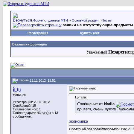
Форум студентов МТИ
>
Основной раздел
>
Тесты
заявки на отсутствующие предметы 
Регистрация
Купить тест
Важная информация
Незарегист
Уважаемый
23.11.2012, 15:51
iDu
Новичок
Цитата:
Регистрация: 20.11.2012
Сообщение от
Nadia
Сообщений: 15
привет, очень нужна "экономик
Сказал спасибо: 1
Поблагодарили 43 раз(а) в 13
сообщениях
экономика
Последний раз редактировалось iDu; 23.1