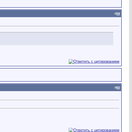
#
59
#
60