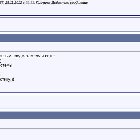
7; 25.11.2012 в
22:51
. Причина: Добавлено сообщение
анным предметам если есть.
)
истемы
т
тику!))