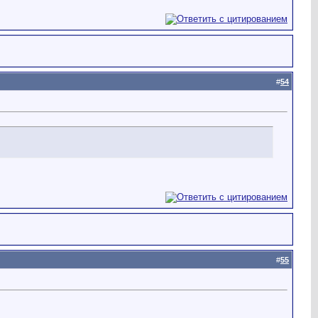
#
54
#
55