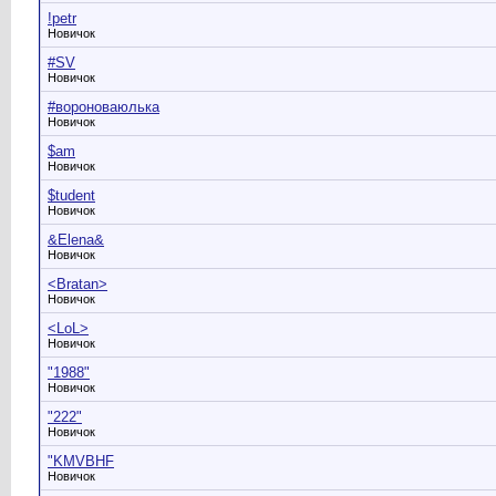
!petr
Новичок
#SV
Новичок
#вороноваюлька
Новичок
$am
Новичок
$tudent
Новичок
&Elena&
Новичок
<Bratan>
Новичок
<LoL>
Новичок
"1988"
Новичок
"222"
Новичок
"KMVBHF
Новичок