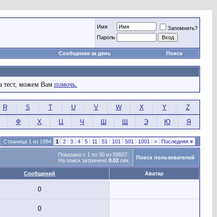
Имя
Запомнить?
Пароль
Сообщения за день
Поиск
а тест, можем Вам
помочь.
R
S
T
U
V
W
X
Y
Z
Ф
Х
Ц
Ч
Ш
Щ
Э
Ю
Я
Страница 1 из 1984
1
2
3
4
5
11
51
101
501
1001
>
Последняя
»
Показано с 1 по 30 из 59507.
Поиск пользователей
На поиск затрачено
0.02
сек.
Сообщений
Аватар
0
0