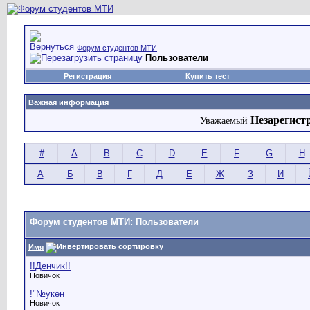
Форум студентов МТИ
Пользователи
Регистрация
Купить тест
Важная информация
Незарегист
Уважаемый
#
A
B
C
D
E
F
G
H
А
Б
В
Г
Д
Е
Ж
З
И
Форум студентов МТИ: Пользователи
Имя
!!Денчик!!
Новичок
!"№укен
Новичок