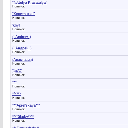
"NAtulya Krasatulya"
Новичок
"Константин"
Новичок
'kbyf
Новичок
(_Andrew_)
Новичок
(_Андрей_)
Новичок
(Анастасия)
Новичок
)))457
Новичок
***
Новичок
******
Новичок
***Aprel'skaya***
Новичок
***DikulyA***
Новичок