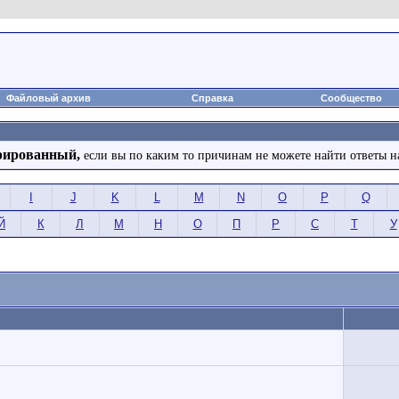
Файловый архив
Справка
Сообщество
рированный,
если вы по каким то причинам не можете найти ответы н
I
J
K
L
M
N
O
P
Q
Й
К
Л
М
Н
О
П
Р
С
Т
У