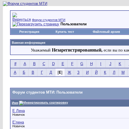
Форум студентов МТИ
Пользователи
Регистрация
Купить тест
Файловый архив
Важная информация
Незарегистрированный,
Уважаемый
если вы по ка
#
A
B
C
D
E
F
G
H
I
J
K
А
Б
В
Г
Д
[
Е
]
Ж
З
И
Й
К
Л
М
Форум студентов МТИ: Пользователи
Имя
Е Лена
Новичок
Е'лена
Новичок