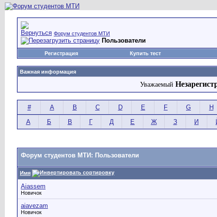
Форум студентов МТИ
Пользователи
Регистрация
Купить тест
Важная информация
Незарегист
Уважаемый
#
A
B
C
D
E
F
G
H
А
Б
В
Г
Д
Е
Ж
З
И
Форум студентов МТИ: Пользователи
Имя
Aiassem
Новичок
aiavezam
Новичок