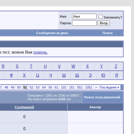
Имя
Запомнить?
Пароль
Сообщения за день
Поиск
а тест, можем Вам
помочь.
R
S
T
U
V
W
X
Y
Z
Ф
Х
Ц
Ч
Ш
Щ
Э
Ю
Я
7
48
49
50
51
52
53
54
55
61
101
151
551
1051
>
Последняя
»
Показано с 1501 по 1530 из 59507.
Поиск пользователей
На поиск затрачено
0.04
сек.
Сообщений
Аватар
0
0