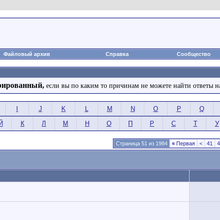
Файловый архив
Справка
Сообщество
рированный,
если вы по каким то причинам не можете найти ответы н
I
J
K
L
M
N
O
P
Q
Й
К
Л
М
Н
О
П
Р
С
Т
У
Страница 51 из 1984
«
Первая
<
41
4