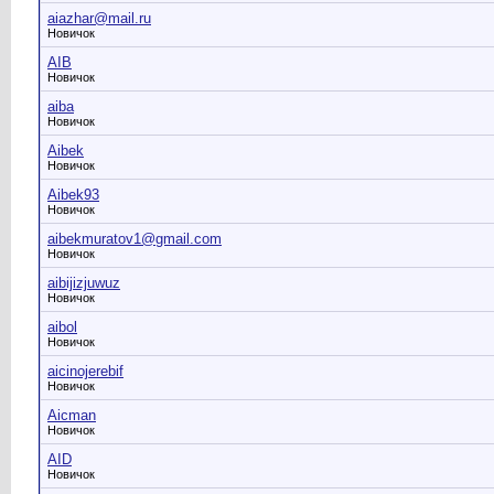
aiazhar@mail.ru
Новичок
AIB
Новичок
aiba
Новичок
Aibek
Новичок
Aibek93
Новичок
aibekmuratov1@gmail.com
Новичок
aibijizjuwuz
Новичок
aibol
Новичок
aicinojerebif
Новичок
Aicman
Новичок
AID
Новичок