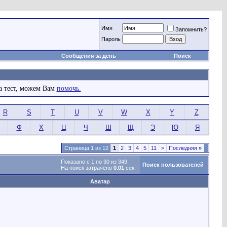
Имя
Запомнить?
Пароль
Сообщения за день
Поиск
а тест, можем Вам
помочь.
R
S
T
U
V
W
X
Y
Z
Ф
Х
Ц
Ч
Ш
Щ
Э
Ю
Я
Страница 1 из 12
1
2
3
4
5
11
>
Последняя
»
Показано с 1 по 30 из 349.
Поиск пользователей
На поиск затрачено
0.01
сек.
Аватар