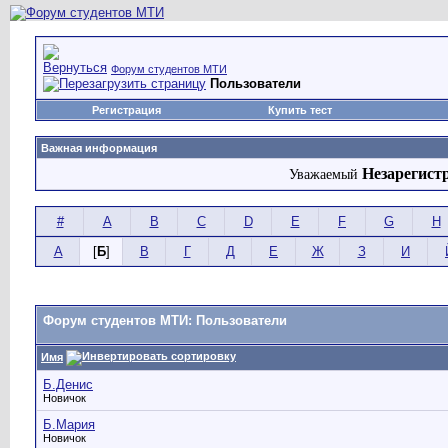
Форум студентов МТИ
Пользователи
Регистрация
Купить тест
Важная информация
Незарегист
Уважаемый
#
A
B
C
D
E
F
G
H
А
[
Б
]
В
Г
Д
Е
Ж
З
И
Форум студентов МТИ: Пользователи
Имя
Б.Денис
Новичок
Б.Мария
Новичок