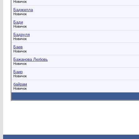
Новичок
Баджилла
Новичок
Бади
Новичок
Бадруля
Новичок
Баев
Новичок
Бажанова Любовь
Новичок
Баир
Новичок
байрам
Новичок