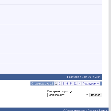
Показано с 1 по 30 из 349.
Страница 1 из 12
1
2
3
4
5
11
>
Последняя
»
Быстрый переход
Обратная связь
-
Архив
-
Вверх