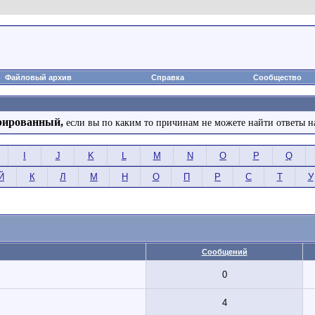
Файловый архив
Справка
Сообщество
рированный,
если вы по каким то причинам не можете найти ответы н
I
J
K
L
M
N
O
P
Q
Й
К
Л
М
Н
О
П
Р
С
Т
У
Сообщений
0
4