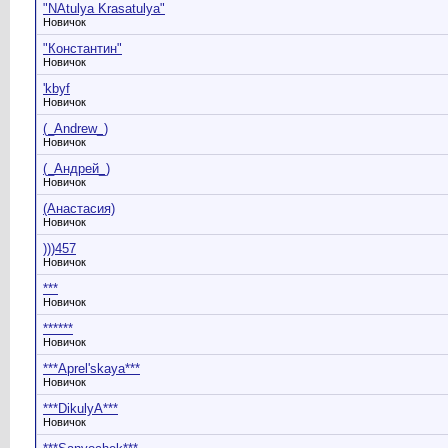
"NAtulya Krasatulya"
Новичок
"Константин"
Новичок
'kbyf
Новичок
(_Andrew_)
Новичок
(_Андрей_)
Новичок
(Анастасия)
Новичок
)))457
Новичок
***
Новичок
******
Новичок
***Aprel'skaya***
Новичок
***DikulyA***
Новичок