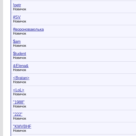
!petr
Новичок
#SV
Новичок
#вороноваюлька
Новичок
$am
Новичок
$tudent
Новичок
&Elena&
Новичок
<Bratan>
Новичок
<LoL>
Новичок
"1988"
Новичок
"222"
Новичок
"KMVBHF
Новичок