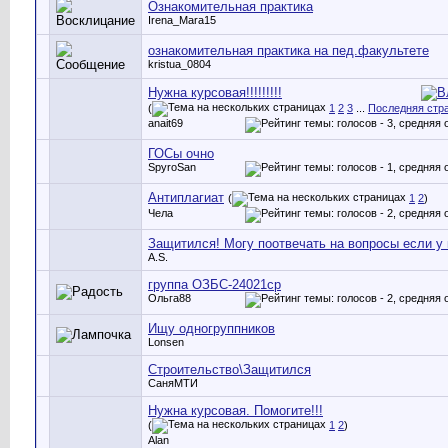
Ознакомительная практика
Irena_Mara15
ознакомительная практика на пед.факультете
kristua_0804
Нужна курсовая!!!!!!!!!
(
1
2
3
...
Последняя стр
anait69
ГОСы очно
SpyroSan
Антиплагиат
(
1
2
)
Чела
Защитился! Могу поотвечать на вопросы если у 
A.S.
группа ОЗБС-24021ср
Ольга88
Ищу одногруппников
Lonsen
Строительство\Защитился
СаняМТИ
Нужна курсовая. Помогите!!!
(
1
2
)
Alan