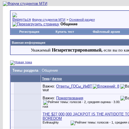
Форум студентов МТИ
>
Основной раздел
Общение
Регистрация
Купить тест
Файловый архив
Важная информация
Незарегистрированный,
Уважаемый
если вы по ка
Темы раздела
: Общение
Тема
/
Автор
Важно:
Ответы_ГОСы_ИиВТ
Wolf
Важно:
Пожертвования
root
THE $27,000,000 JACKPOT IS THE ANTIDOTE T
BOREDOM
Evilnaughty