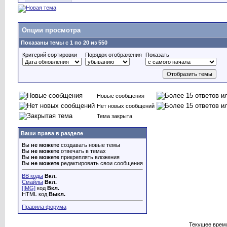
Опции просмотра
Показаны темы с 1 по 20 из 550
Критерий сортировки
Порядок отображения
Показать
Новые сообщения
Нет новых сообщений
Тема закрыта
Ваши права в разделе
Вы
не можете
создавать новые темы
Вы
не можете
отвечать в темах
Вы
не можете
прикреплять вложения
Вы
не можете
редактировать свои сообщения
BB коды
Вкл.
Смайлы
Вкл.
[IMG]
код
Вкл.
HTML код
Выкл.
Правила форума
Текущее врем