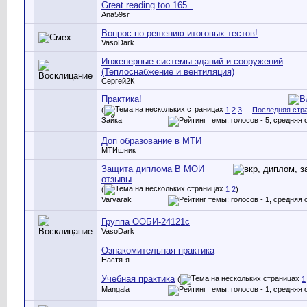
Great reading too 165 .
Ana59sr
Вопрос по решению итоговых тестов!
VasoDark
Инженерные системы зданий и сооружений
(Теплоснабжение и вентиляция)
Сергей2К
Практика!
(
1
2
3
...
Последняя стр
Зайка
Доп образование в МТИ
МТИшник
Защита диплома В МОИ
отзывы
(
1
2
)
Varvarak
Группа ООБИ-24121с
VasoDark
Ознакомительная практика
Настя-я
Учебная практика
(
1
Mangala