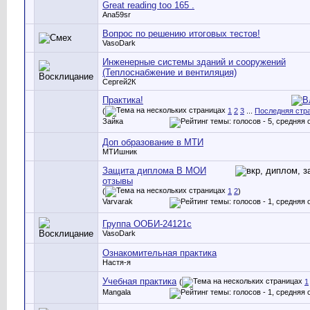
Great reading too 165 .
Ana59sr
Вопрос по решению итоговых тестов!
VasoDark
Инженерные системы зданий и сооружений
(Теплоснабжение и вентиляция)
Сергей2К
Практика!
(
1
2
3
...
Последняя стр
Зайка
Доп образование в МТИ
МТИшник
Защита диплома В МОИ
отзывы
(
1
2
)
Varvarak
Группа ООБИ-24121с
VasoDark
Ознакомительная практика
Настя-я
Учебная практика
(
1
Mangala