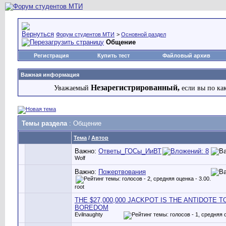
Форум студентов МТИ
>
Основной раздел
Общение
Регистрация
Купить тест
Файловый архив
Важная информация
Незарегистрированный,
Уважаемый
если вы по ка
Темы раздела
: Общение
Тема
/
Автор
Важно:
Ответы_ГОСы_ИиВТ
Wolf
Важно:
Пожертвования
root
THE $27,000,000 JACKPOT IS THE ANTIDOTE T
BOREDOM
Evilnaughty