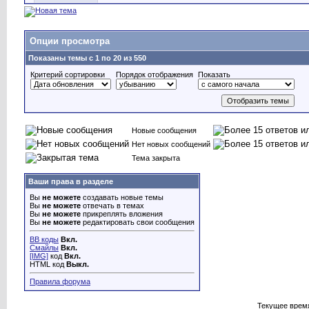
Опции просмотра
Показаны темы с 1 по 20 из 550
Критерий сортировки
Порядок отображения
Показать
Новые сообщения
Нет новых сообщений
Тема закрыта
Ваши права в разделе
Вы
не можете
создавать новые темы
Вы
не можете
отвечать в темах
Вы
не можете
прикреплять вложения
Вы
не можете
редактировать свои сообщения
BB коды
Вкл.
Смайлы
Вкл.
[IMG]
код
Вкл.
HTML код
Выкл.
Правила форума
Текущее врем