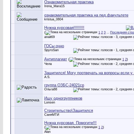
Ознакомительная практика
Irena_Mara15
ознакомительная практика на пед.факультете
kristua_0804
Нужна курсовая!!!!!!!!!
(
1
2
3
...
Последняя стр
anait69
ГОСы очно
SpyroSan
Антиплагиат
(
1
2
)
Чела
Защитился! Могу поотвечать на вопросы если у 
A.S.
группа ОЗБС-24021ср
Ольга88
Ищу одногруппников
Lonsen
Строительство\Защитился
СаняМТИ
Нужна курсовая. Помогите!!!
(
1
2
)
Alan