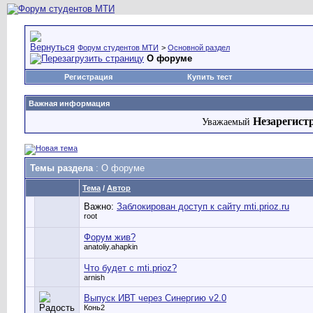
Форум студентов МТИ
>
Основной раздел
О форуме
Регистрация
Купить тест
Важная информация
Незарегист
Уважаемый
Темы раздела
: О форуме
Тема
/
Автор
Важно:
Заблокирован доступ к сайту mti.prioz.ru
root
Форум жив?
anatoliy.ahapkin
Что будет с mti.prioz?
arnish
Выпуск ИВТ через Синергию v2.0
Конь2