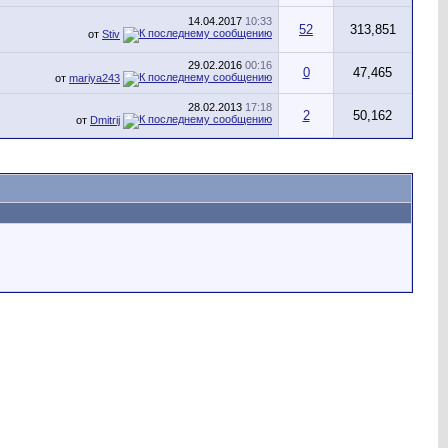
14.04.2017
10:33
52
313,851
от
Stiv
29.02.2016
00:16
0
47,465
от
mariya243
28.02.2013
17:18
2
50,162
от
Dmitrij