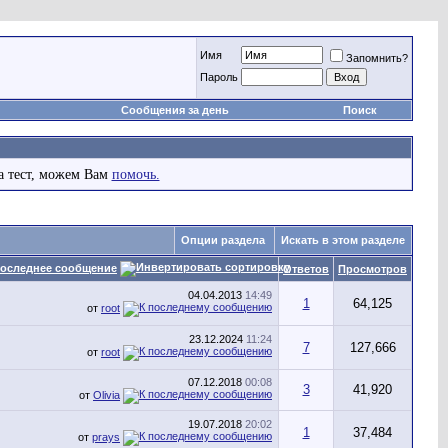
Имя
Запомнить?
Пароль
Сообщения за день
Поиск
а тест, можем Вам
помочь.
Опции раздела
Искать в этом разделе
оследнее сообщение
Ответов
Просмотров
04.04.2013
14:49
1
64,125
от
root
23.12.2024
11:24
7
127,666
от
root
07.12.2018
00:08
3
41,920
от
Olivia
19.07.2018
20:02
1
37,484
от
prays