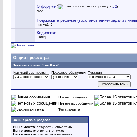
О форуме
(
1
2
)
root
Подскажите решение (восстановление) задачи линей
mariya243
Кодировка
Dmitrij
Опции просмотра
Показаны темы с 1 по 6 из 6
Критерий сортировки
Порядок отображения
Показать
Новые сообщения
Нет новых сообщений
Тема закрыта
Ваши права в разделе
Вы
не можете
создавать новые темы
Вы
не можете
отвечать в темах
Вы
не можете
прикреплять вложения