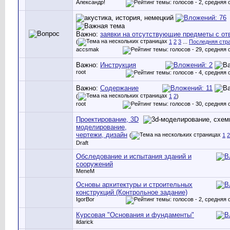
Александр!
Важно:
заявки на отсутствующие предметы с от
(
1
2
3
...
Последняя стр
accsmak
Важно:
Инструкция
root
Важно:
Содержание
(
1
2
)
root
Проектирование, 3D
моделирование,
чертежи, дизайн
(
1
2
Draft
Обследование и испытания зданий и
сооружений
MeneM
Основы архитектуры и строительных
конструкций (Контрольное задание)
IgorBor
Курсовая "Основания и фундаменты"
ildarick