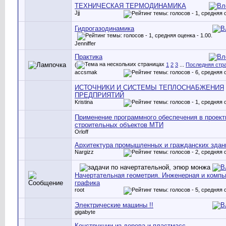
ТЕХНИЧЕСКАЯ ТЕРМОДИНАМИКА
Jjj
Гидрогазодинамика
Jenniffer
Практика
(
1
2
3
...
Последняя стр
accsmak
ИСТОЧНИКИ И СИСТЕМЫ ТЕПЛОСНАБЖЕНИЯ
ПРЕДПРИЯТИЙ
Kristina
Применение программного обеспечения в проект
строительных объектов МТИ
Orloff
Архитектура промышленных и гражданских здан
Nargizz
Начертательная геометрия. Инженерная и комп
графика
root
Электрические машины !!
gigabyte
Конструкции из дерева и пластмасс