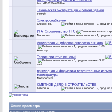
live:dd116150e4899bfe
Техническая эксплуатация и ремонт зданий
seregin
Электроснабжение
алексей бо.
ИГА_Строительство_ПГС
(
Маргошик
Аналоговая и цифровая обработка сигнала
Авиатор
Теория принятия решений
root
прикладная информатика вступительные испыта
магистратура
Massbooster
СМЕТНОЕ ДЕЛО В СТРОИТЕЛЬСТВЕ
Катерина
Опции просмотра