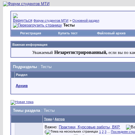
Форум студентов МТИ
>
Основной раздел
Тесты
Регистрация
Купить тест
Файловый архив
Важная информация
Незарегистрированный,
Уважаемый
если вы по ка
Подразделы
: Тесты
Раздел
Архив
Темы раздела
: Тесты
Тема
/
Автор
Важно:
Практики, Курсовые работы, ВКР.
(
1
2
3
...
Последняя стр