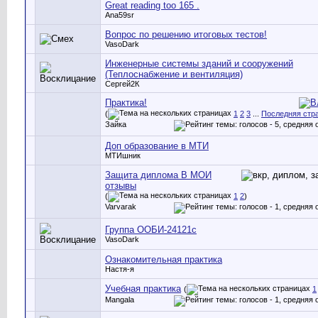
Great reading too 165 .
Ana59sr
Вопрос по решению итоговых тестов!
VasoDark
Инженерные системы зданий и сооружений
(Теплоснабжение и вентиляция)
Сергей2К
Практика!
(
1
2
3
...
Последняя стр
Зайка
Доп образование в МТИ
МТИшник
Защита диплома В МОИ
отзывы
(
1
2
)
Varvarak
Группа ООБИ-24121с
VasoDark
Ознакомительная практика
Настя-я
Учебная практика
(
1
Mangala