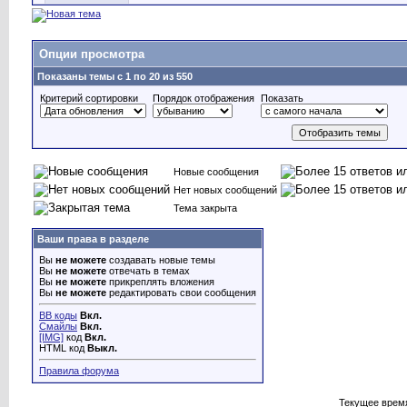
Опции просмотра
Показаны темы с 1 по 20 из 550
Критерий сортировки
Порядок отображения
Показать
Новые сообщения
Нет новых сообщений
Тема закрыта
Ваши права в разделе
Вы
не можете
создавать новые темы
Вы
не можете
отвечать в темах
Вы
не можете
прикреплять вложения
Вы
не можете
редактировать свои сообщения
BB коды
Вкл.
Смайлы
Вкл.
[IMG]
код
Вкл.
HTML код
Выкл.
Правила форума
Текущее врем