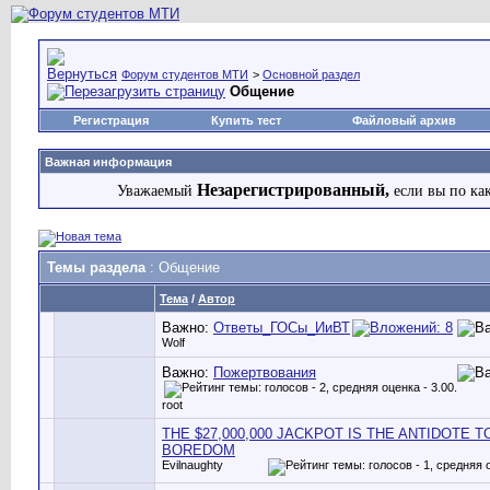
Форум студентов МТИ
>
Основной раздел
Общение
Регистрация
Купить тест
Файловый архив
Важная информация
Незарегистрированный,
Уважаемый
если вы по ка
Темы раздела
: Общение
Тема
/
Автор
Важно:
Ответы_ГОСы_ИиВТ
Wolf
Важно:
Пожертвования
root
THE $27,000,000 JACKPOT IS THE ANTIDOTE T
BOREDOM
Evilnaughty