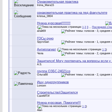
Ознакомительная практика
Irena_Mara15
ознакомительная практика на пед.факультете
kristua_0804
Нужна курсовая!!!!!!!!!
(
1
2
3
...
Последняя стр
anait69
ГОСы очно
SpyroSan
Антиплагиат
(
1
2
)
Чела
Защитился! Могу поотвечать на вопросы если у 
A.S.
группа ОЗБС-24021ср
Ольга88
Ищу одногруппников
Lonsen
Строительство\Защитился
СаняМТИ
Нужна курсовая. Помогите!!!
(
1
2
)
Alan