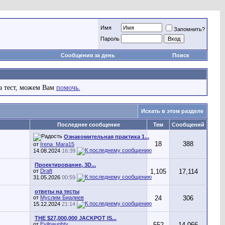
Имя
Запомнить?
Пароль
Сообщения за день
Поиск
а тест, можем Вам
помочь.
Искать в этом разделе
Последнее сообщение
Тем
Сообщений
Ознакомительная практика 1...
18
388
от
Irena_Mara15
14.08.2024
16:39
Проектирование, 3D...
от
Draft
1,105
17,114
31.05.2026
00:59
ответы на тесты
от
Муслим Биалиев
24
306
15.12.2024
21:14
THE $27,000,000 JACKPOT IS...
от
Evilnaughty
552
14,066