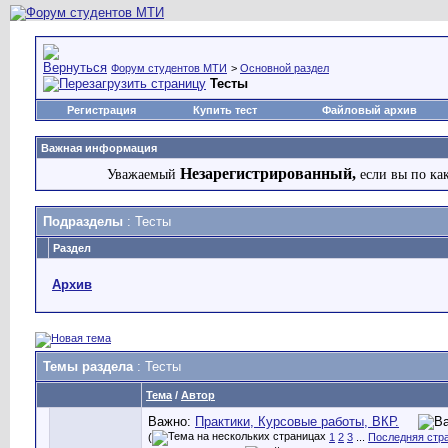
Форум студентов МТИ
>
Основной раздел
Тесты
Регистрация
Купить тест
Файловый архив
Важная информация
Незарегистрированный,
Уважаемый
если вы по ка
Подразделы
: Тесты
Раздел
Архив
Темы раздела
: Тесты
Тема
/
Автор
Важно:
Практики, Курсовые работы, ВКР.
(
1
2
3
...
Последняя стр