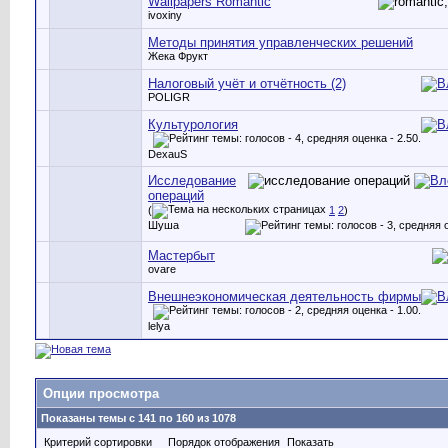
Wallpapers Romantic
ivoxiny
Методы принятия управленческих решений
Жека Фрукт
Налоговый учёт и отчётность (2)
POLIGR
Культурология
DexauS
Исследование
операций
(
1
2
)
Шуша
Мастербыт
ovare
Внешнеэкономическая деятельность фирмы
lelya
Опции просмотра
Показаны темы с 141 по 160 из 1078
Критерий сортировки
Порядок отображения
Показать