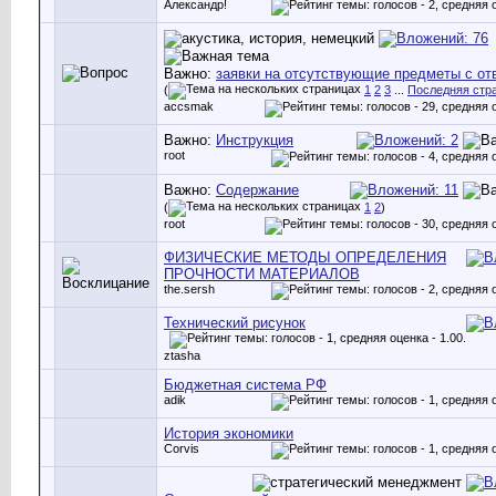
Александр!
Важно:
заявки на отсутствующие предметы с от
(
1
2
3
...
Последняя стр
accsmak
Важно:
Инструкция
root
Важно:
Содержание
(
1
2
)
root
ФИЗИЧЕСКИЕ МЕТОДЫ ОПРЕДЕЛЕНИЯ
ПРОЧНОСТИ МАТЕРИАЛОВ
the.sersh
Технический рисунок
ztasha
Бюджетная система РФ
adik
История экономики
Corvis