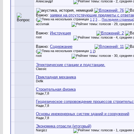
Александр!
Важно:
заявки на отсутствующие предметы с ответа
(
1
2
3
...
Последняя страница
accsmak
Важно:
Инструкция
root
Важно:
Содержание
(
1
2
)
root
Электрические станции и подстанции.
Classic
Прикладная механика
Defik
Строительная физика
Нади,7,8
Геодезическое сопровождение процессов строительс
Нади,7,8
Основы инеженерных систем зданий и сооружений
Нади,7,8
Экономика отрасли (итоговый)
Nargizz