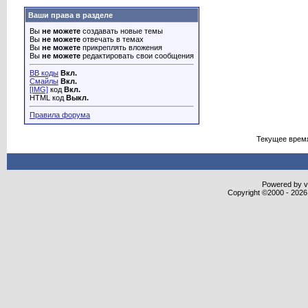
Ваши права в разделе
Вы
не можете
создавать новые темы
Вы
не можете
отвечать в темах
Вы
не можете
прикреплять вложения
Вы
не можете
редактировать свои сообщения
BB коды
Вкл.
Смайлы
Вкл.
[IMG]
код
Вкл.
HTML код
Выкл.
Правила форума
Текущее врем
Powered by vB
Copyright ©2000 - 2026,