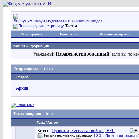
Форум студентов МТИ
>
Основной раздел
Тесты
Регистрация
Купить тест
Файловый архив
Важная информация
Незарегистрированный,
Уважаемый
если вы по ка
Подразделы
: Тесты
Раздел
Архив
Темы раздела
: Тесты
Тема
/
Автор
Важно:
Практики, Курсовые работы, ВКР.
(
1
2
3
...
Последняя страница