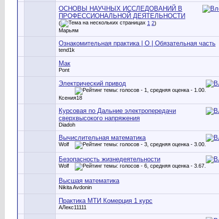
ОСНОВЫ НАУЧНЫХ ИССЛЕДОВАНИЙ В
ПРОФЕССИОНАЛЬНОЙ ДЕЯТЕЛЬНОСТИ
(
1
2
)
Марьям
Ознакомительная практика | О | Обязательная часть
tend1k
Мак
Pont
Электрический привод
Ксения18
Курсовая по Дальние электропередачи
сверхвысокого напряжения
Diadoh
Вычислительная математика
Wolf
Безопасность жизнедеятельности
Wolf
Высшая математика
Nikita Avdonin
Практика МТИ Комерция 1 курс
АЛекс11111