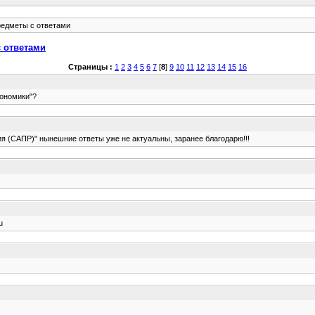
редметы с ответами
с ответами
Страницы :
1
2
3
4
5
6
7
[
8
]
9
10
11
12
13
14
15
16
кономики"?
 (САПР)" нынешние ответы уже не актуальны, заранее благодарю!!!
u