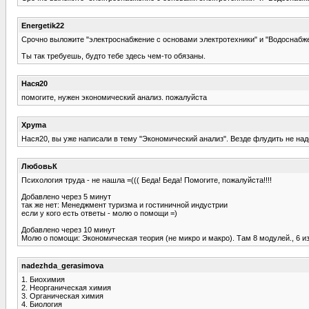
Energetik22
Срочно выложите "электроснабжение с основами электротехники" и "Водоснабже
Ты так требуешь, будто тебе здесь чем-то обязаны.
Нася20
помогите, нужен экономический анализ. пожалуйста
Xpyma
Нася20, вы уже написали в тему "Экономический анализ". Везде флудить не над
ЛюбовьК
Психология труда - не нашла =((( Беда! Беда! Помогите, пожалуйста!!!!
Добавлено через 5 минут
так же нет: Менеджмент туризма и гостиничной индустрии
если у кого есть ответы - молю о помощи =)
Добавлено через 10 минут
Молю о помощи: Экономическая теория (не микро и макро). Там 8 модулей., 6 из
nadezhda_gerasimova
1. Биохимия
2. Неорганическая химия
3. Органическая химия
4. Биология