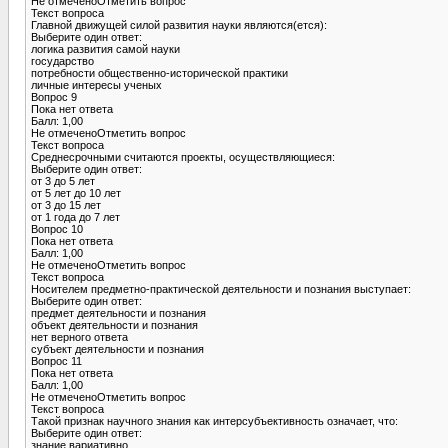
Не отмеченоОтметить вопрос
Текст вопроса
Главной движущей силой развития науки являются(ется):
Выберите один ответ:
логика развития самой науки
государство
потребности общественно-исторической практики
личные интересы ученых
Вопрос 9
Пока нет ответа
Балл: 1,00
Не отмеченоОтметить вопрос
Текст вопроса
Среднесрочными считаются проекты, осуществляющиеся:
Выберите один ответ:
от 3 до 5 лет
от 5 лет до 10 лет
от 3 до 15 лет
от 1 года до 7 лет
Вопрос 10
Пока нет ответа
Балл: 1,00
Не отмеченоОтметить вопрос
Текст вопроса
Носителем предметно-практической деятельности и познания выступает:
Выберите один ответ:
предмет деятельности и познания
объект деятельности и познания
нет верного ответа
субъект деятельности и познания
Вопрос 11
Пока нет ответа
Балл: 1,00
Не отмеченоОтметить вопрос
Текст вопроса
Такой признак научного знания как интерсубъективность означает, что:
Выберите один ответ:
знание вариативно