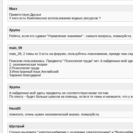
Mazx
Приветствую Друзья
У кого есть Комплексное использование водных ресурсов ?
Xpyma
Ребята, если кто сдавал "Управление знаниями" - скиньте вопросы, пожалуйста.
mais_09
mais_09, 2 темы из 3 есть на форуме, пользуйтесь поисковиком, прежде чем сю
Поиском пользовалась. Предмета:" Психология труда" нет. А найденные мой зд
1: экономическая теория
2:Психология труда
3:Иностранный язык Английский
Заранее благодарна!
Xpyma
А найденные мой здесь предметы не соответствую моим тестам
По опыту - будет больше шансов на помощь, если в те темы и напишете, что у ва
Нася20
помогите, очень нужен экономический анализ. пожалуйста.
Шустрый
Срочно выложите "электроснабжение с основами электротехники" и "Водоснабже