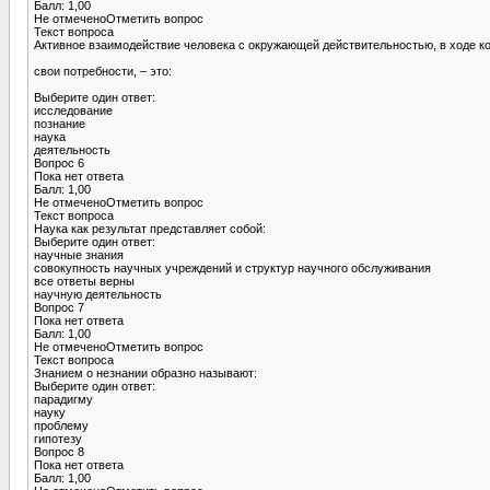
Балл: 1,00
Не отмеченоОтметить вопрос
Текст вопроса
Активное взаимодействие человека с окружающей действительностью, в ходе к
свои потребности, – это:
Выберите один ответ:
исследование
познание
наука
деятельность
Вопрос 6
Пока нет ответа
Балл: 1,00
Не отмеченоОтметить вопрос
Текст вопроса
Наука как результат представляет собой:
Выберите один ответ:
научные знания
совокупность научных учреждений и структур научного обслуживания
все ответы верны
научную деятельность
Вопрос 7
Пока нет ответа
Балл: 1,00
Не отмеченоОтметить вопрос
Текст вопроса
Знанием о незнании образно называют:
Выберите один ответ:
парадигму
науку
проблему
гипотезу
Вопрос 8
Пока нет ответа
Балл: 1,00