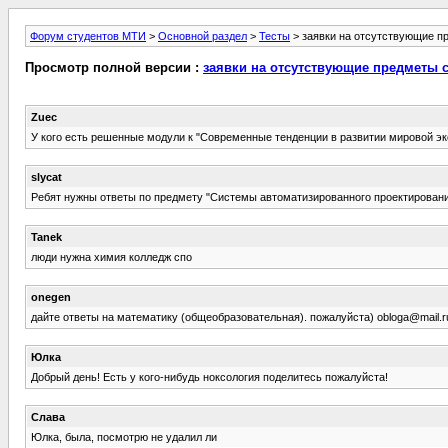
Форум студентов МТИ
>
Основной раздел
>
Тесты
> заявки на отсутствующие п
Просмотр полной версии :
заявки на отсутствующие предметы 
Zuec
У кого есть решенные модули к "Современные тенденции в развитии мировой э
slycat
Ребят нужны ответы по предмету "Системы автоматизированного проектирования
Tanek
люди нужна химия колледж спо
onegen
дайте ответы на математику (общеобразовательная). пожалуйста)
obloga@mail.r
Юлка
Добрый день! Есть у кого-нибудь ноксология поделитесь пожалуйста!
Слава
Юлка, была, посмотрю не удалил ли