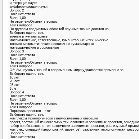
интеграция науки
дифференциация науки
Вопрос 2
Пока нет ответа
Балл: 1,00
Не отмеченоОтметить вопрос
Текст вопроса
По группам предметных областей научные знания делятся на:
Выберите один ответ:
точные и гуманитарные
математические, естественные, гуманитарные и технические
технико-математические и социально-гуманитарные
математические и социальные
Вопрос 3
Пока нет ответа
Балл: 1,00
Не отмеченоОтметить вопрос
Текст вопроса
Объём научных знаний в современном мире удваивается примерно за:
Выберите один ответ:
10 лет
20 лет
25 лет
5 лет
Вопрос 4
Пока нет ответа
Балл: 1,00
Не отмеченоОтметить вопрос
Текст вопроса
Портфель проектов – это:
Выберите один ответ:
комплексы технологически взаимосвязанных операций
проект, состоящий из нескольких технологически зависимых проектов, объеди
набор не обязательно технологически зависимых проектов, реализуемый орган
комплекс операций (мероприятий, проектов), увязанных технологически, ресур
Вопрос 5
Пока нет ответа