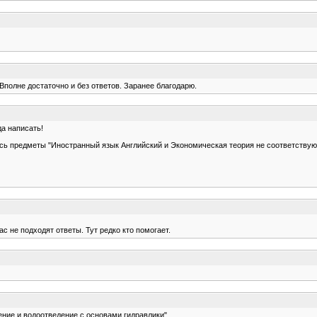
 Вполне достаточно и без ответов. Заранее благодарю.
да написать!
есь предметы "Иностранный язык Английский и Экономическая теория не соответству
с не подходят ответы. Тут редко кто помогает.
ние и водоотведение с основами гидравлики"