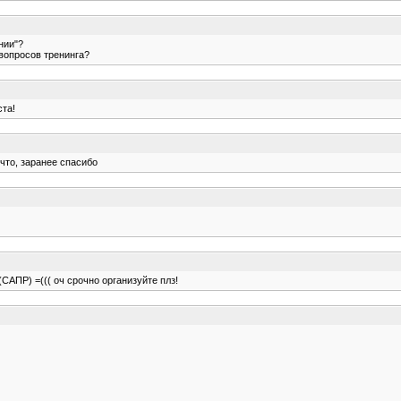
нии"?
 вопросов тренинга?
ста!
 что, заранее спасибо
САПР) =((( оч срочно организуйте плз!