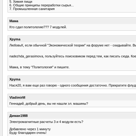
5. Химия пищи
6. Общие принципы переработки сырья...
7. Промышленная санитария
Мама
Кто сдал политологию??? 7 модулей.
Xpyma
ЛюбовьК, если обычной "Экономической теории" на форуме нет - скидывайте. В
nadezhda_gerasimova, пользуйтесь поисковиком перед тем, как писать сюда. Кое
Мама, в тему "Политология" и пишите.
Xpyma
Нася20, я вам еще раз говорю - одного сообщения достаточно. Прекратите флуд
VladimirM
Геннадий, добрый день, вы не нашли эл. машины?
Диман1988
Электромагнитные расчеты 3 и 4 модули есть?
Добавлено через 1 минуту
Буду благодарен очень!